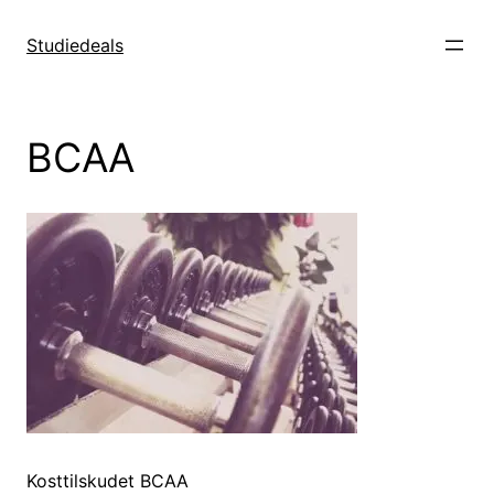
Spring
til
Studiedeals
indhold
BCAA
Kosttilskudet BCAA