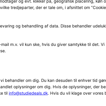
odtager og evt. klikker på, geografisk placering, køn o
ilke tredjeparter, der er tale om, i afsnittet om ”Cook
pbevaring og behandling af data. Disse behandler udel
il m.v. vil kun ske, hvis du giver samtykke til det. Vi
lse.
er, vi behandler om dig. Du kan desuden til enhver tid g
handlet oplysninger om dig. Hvis de oplysninger, der beh
e til
info@studiedeals.dk
. Hvis du vil klage over vores