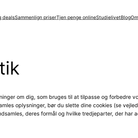
g deals
Sammenlign priser
Tjen penge online
Studielivet
Blog
Om
tik
nger om dig, som bruges til at tilpasse og forbedre vo
samles oplysninger, bør du slette dine cookies (se vejle
ndsamles, deres formål og hvilke tredjeparter, der har 