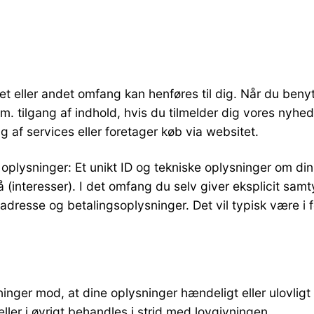
i et eller andet omfang kan henføres til dig. Når du ben
m. tilgang af indhold, hvis du tilmelder dig vores nyhed
g af services eller foretager køb via websitet.
oplysninger: Et unikt ID og tekniske oplysninger om din 
å (interesser). I det omfang du selv giver eksplicit samt
resse og betalingsoplysninger. Det vil typisk være i fo
inger mod, at dine oplysninger hændeligt eller ulovligt bli
r i øvrigt behandles i strid med lovgivningen.