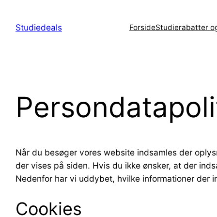
Spring
til
Studiedeals
Forside
Studierabatter o
indhold
Persondatapoli
Når du besøger vores website indsamles der oplysni
der vises på siden. Hvis du ikke ønsker, at der ind
Nedenfor har vi uddybet, hvilke informationer der i
Cookies