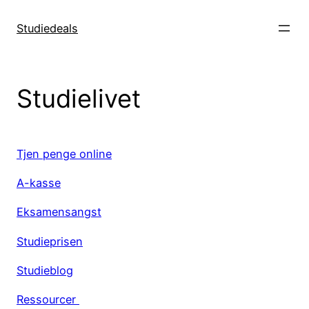
Spring
til
Studiedeals
indhold
Studielivet
Tjen penge online
A-kasse
Eksamensangst
Studieprisen
Studieblog
Ressourcer