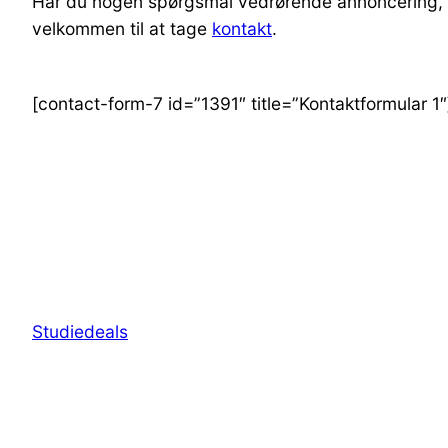
Har du nogen spørgsmål vedrørende annoncering, 
velkommen til at tage
kontakt
.
[contact-form-7 id=”1391″ title=”Kontaktformular 1″
Studiedeals