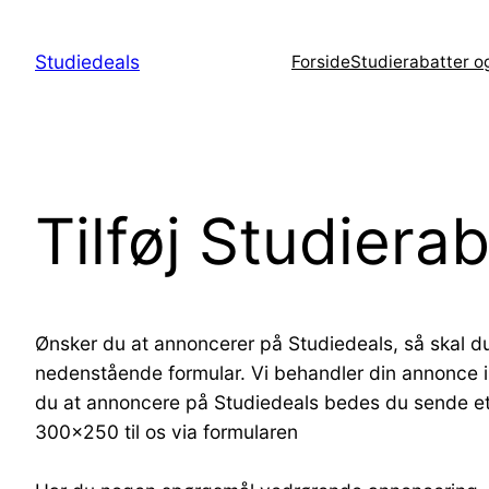
Spring
til
Studiedeals
Forside
Studierabatter o
indhold
Tilføj Studiera
Ønsker du at annoncerer på Studiedeals, så skal du
nedenstående formular. Vi behandler din annonce i
du at annoncere på Studiedeals bedes du sende et r
300×250 til os via formularen