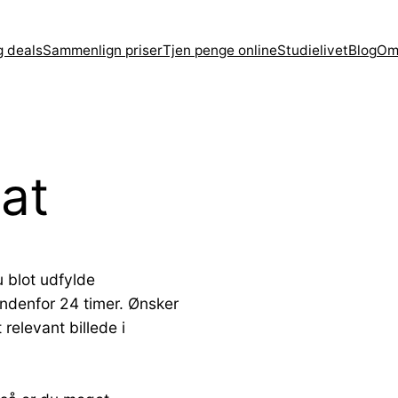
g deals
Sammenlign priser
Tjen penge online
Studielivet
Blog
Om
bat
 blot udfylde
ndenfor 24 timer. Ønsker
elevant billede i