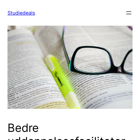
Spring
til
Studiedeals
indhold
Bedre