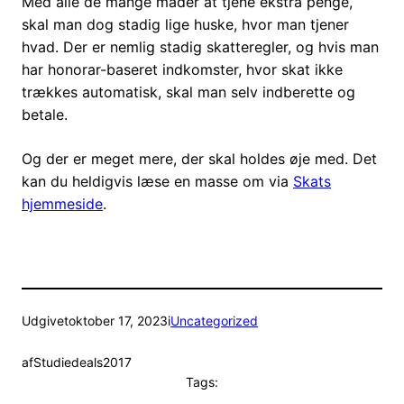
Med alle de mange måder at tjene ekstra penge,
skal man dog stadig lige huske, hvor man tjener
hvad. Der er nemlig stadig skatteregler, og hvis man
har honorar-baseret indkomster, hvor skat ikke
trækkes automatisk, skal man selv indberette og
betale.
Og der er meget mere, der skal holdes øje med. Det
kan du heldigvis læse en masse om via
Skats
hjemmeside
.
Udgivet
oktober 17, 2023
i
Uncategorized
af
Studiedeals2017
Tags: