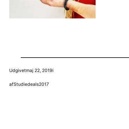
Udgivet
maj 22, 2019
i
af
Studiedeals2017