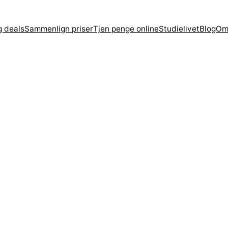
g deals
Sammenlign priser
Tjen penge online
Studielivet
Blog
Om