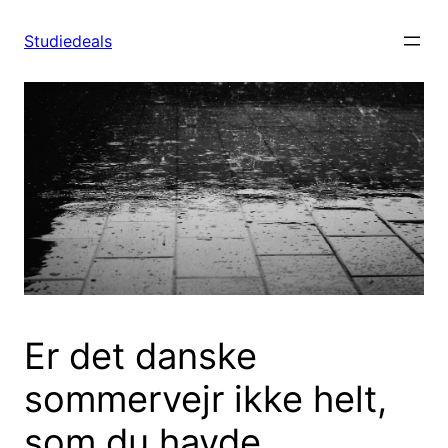
Spring
til
Studiedeals
indhold
Er det danske
sommervejr ikke helt,
som du havde