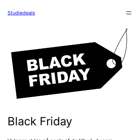
Spring
til
Studiedeals
indhold
Black Friday