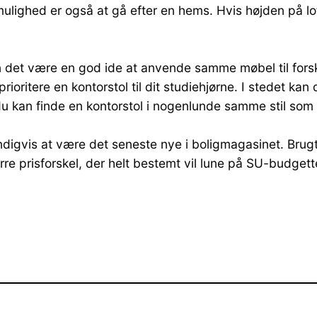
ighed er også at gå efter en hems. Hvis højden på loftet
n det være en god ide at anvende samme møbel til forsk
prioritere en kontorstol til dit studiehjørne. I stedet kan
du kan finde en kontorstol i nogenlunde samme stil som 
digvis at være det seneste nye i boligmagasinet. Brug
re prisforskel, der helt bestemt vil lune på SU-budgett