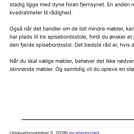
stadig ligge med dyne foran fjernsynet. En anden mul
kvadratmeter til rådighed.
Også når det handler om de lidt mindre møbler, ka
har plads til tre spisebordsstole, fordi du ønsker at 
den fjerde spisebordsstol. Det bedste råd er, hvis 
Når du skal vælge møbler, behøver det ikke nødven
skinnende møbler. Og samtidig vil du opleve en stør
Udgivet
november 5, 2018
i
Uncategorized