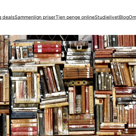
g deals
Sammenlign priser
Tjen penge online
Studielivet
Blog
Om