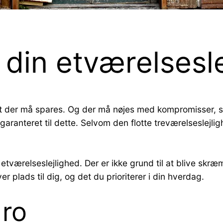
 din etværelsesl
 at der må spares. Og der må nøjes med kompromisser,
 garanteret til dette. Selvom den flotte treværelseslejli
værelseslejlighed. Der er ikke grund til at blive skræm
r plads til dig, og det du prioriterer i din hverdag.
 ro