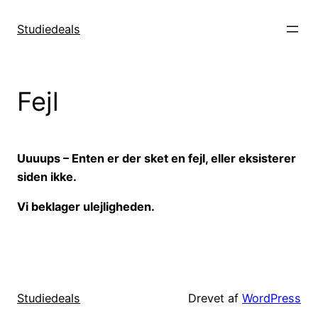
Spring
til
Studiedeals
indhold
Fejl
Uuuups – Enten er der sket en fejl, eller eksisterer
siden ikke.
Vi beklager ulejligheden.
Studiedeals
Drevet af
WordPress