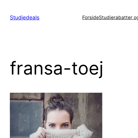
Spring
til
Studiedeals
Forside
Studierabatter o
indhold
fransa-toej