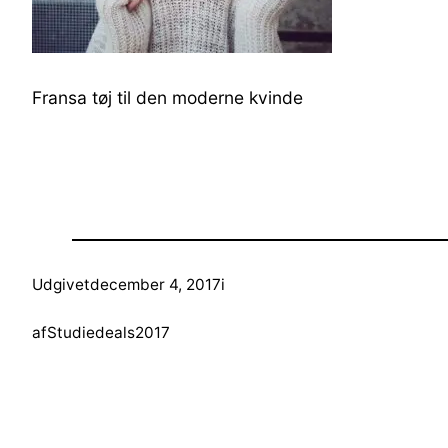
Fransa tøj til den moderne kvinde
Udgivet
december 4, 2017
i
af
Studiedeals2017