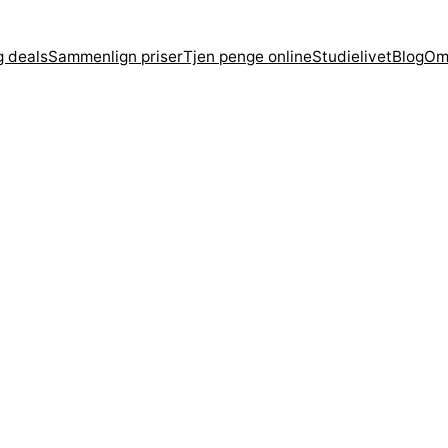
g deals
Sammenlign priser
Tjen penge online
Studielivet
Blog
Om