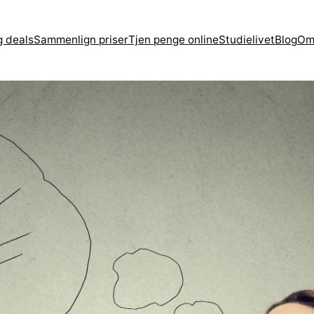
g deals
Sammenlign priser
Tjen penge online
Studielivet
Blog
Om