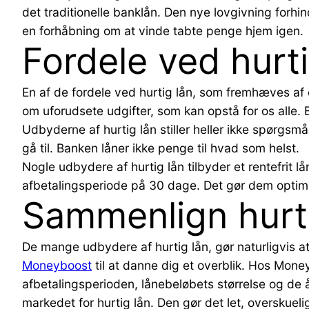
det traditionelle banklån. Den nye lovgivning forhind
en forhåbning om at vinde tabte penge hjem igen.
Fordele ved hurti
En af de fordele ved hurtig lån, som fremhæves af 
om uforudsete udgifter, som kan opstå for os alle. 
Udbyderne af hurtig lån stiller heller ikke spørgsmål
gå til. Banken låner ikke penge til hvad som helst.
Nogle udbydere af hurtig lån tilbyder et rentefrit lå
afbetalingsperiode på 30 dage. Det gør dem optimale
Sammenlign hurti
De mange udbydere af hurtig lån, gør naturligvis a
Moneyboost
til at danne dig et overblik. Hos Mon
afbetalingsperioden, lånebeløbets størrelse og de
markedet for hurtig lån. Den gør det let, overskuelig