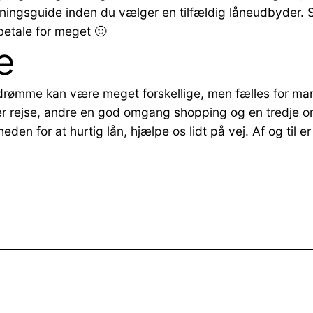
gningsguide inden du vælger en tilfældig låneudbyder.
t betale for meget 🙂
e
s drømme kan være meget forskellige, men fælles for ma
rejse, andre en god omgang shopping og en tredje om at 
n for at hurtig lån, hjælpe os lidt på vej. Af og til er 