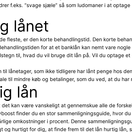
rer f.eks. “svage sjæle” så som ludomaner i at optage et 
g lånet
de fleste, er den korte behandlingstid. Den korte behan
Behandlingstiden for at et banklån kan nemt vare nogle
stegn til, hvad du vil bruge dit lån på. Vil du optage et
n til lånetager, som ikke tidligere har lånt penge hos de
 til mindre køb og betalinger, som du ved, at du har mu
g lån
t det kan være vanskeligt at gennemskue alle de forsk
eyboost finder du en stor sammenligningsguide, hvor d
 årlige omkostninger i procent. Denne sammenligningsgu
t og hurtigt for dig, at finde frem til det lån hurtig lå