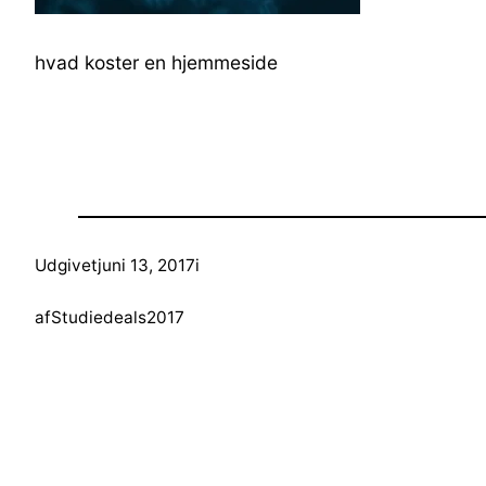
hvad koster en hjemmeside
Udgivet
juni 13, 2017
i
af
Studiedeals2017