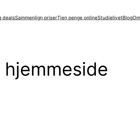
g deals
Sammenlign priser
Tjen penge online
Studielivet
Blog
Om
n hjemmeside