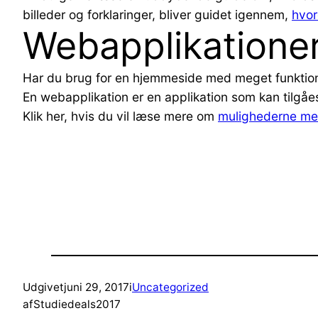
billeder og forklaringer, bliver guidet igennem,
hvor
Webapplikatione
Har du brug for en hjemmeside med meget funktiona
En webapplikation er en applikation som kan tilgå
Klik her, hvis du vil læse mere om
mulighederne me
Udgivet
juni 29, 2017
i
Uncategorized
af
Studiedeals2017