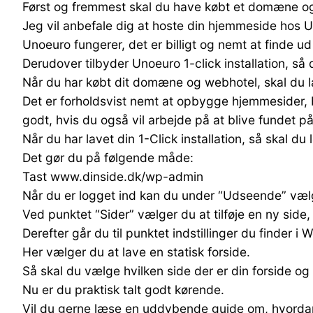
Først og fremmest skal du have købt et domæne og e
Jeg vil anbefale dig at hoste din hjemmeside hos 
Unoeuro fungerer, det er billigt og nemt at finde ud 
Derudover tilbyder Unoeuro 1-click installation, så 
Når du har købt dit domæne og webhotel, skal du lav
Det er forholdsvist nemt at opbygge hjemmesider,
godt, hvis du også vil arbejde på at blive fundet p
Når du har lavet din 1-Click installation, så skal d
Det gør du på følgende måde:
Tast www.dinside.dk/wp-admin
Når du er logget ind kan du under “Udseende” væl
Ved punktet “Sider” vælger du at tilføje en ny side
Derefter går du til punktet indstillinger du finder 
Her vælger du at lave en statisk forside.
Så skal du vælge hvilken side der er din forside og
Nu er du praktisk talt godt kørende.
Vil du gerne læse en uddybende guide om, hvordan 