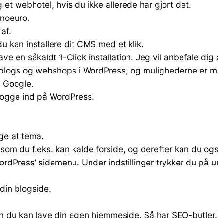
t webhotel, hvis du ikke allerede har gjort det.
Unoeuro.
af.
du kan installere dit CMS med et klik.
e en såkaldt 1-Click installation. Jeg vil anbefale dig
 blogs og webshops i WordPress, og mulighederne er ma
å Google.
u logge ind på WordPress.
ge at tema.
, som du f.eks. kan kalde forside, og derefter kan du og
i WordPress’ sidemenu. Under indstillinger trykker du på
 din blogside.
du kan lave din egen hjemmeside. Så har SEO-butler.dk 