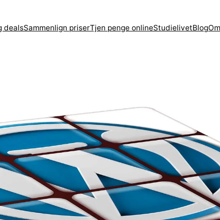
g deals
Sammenlign priser
Tjen penge online
Studielivet
Blog
Om