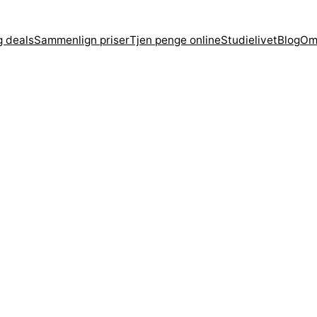
g deals
Sammenlign priser
Tjen penge online
Studielivet
Blog
Om