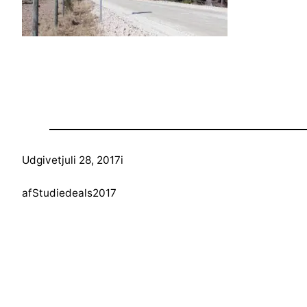
Udgivet
juli 28, 2017
i
af
Studiedeals2017