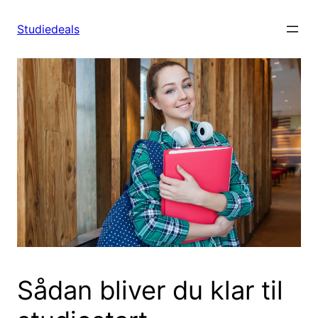
Spring
til
Studiedeals
indhold
Sådan bliver du klar til