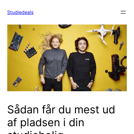
Spring
til
Studiedeals
indhold
Sådan får du mest ud
af pladsen i din