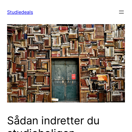
Spring
til
Studiedeals
indhold
Sådan indretter du