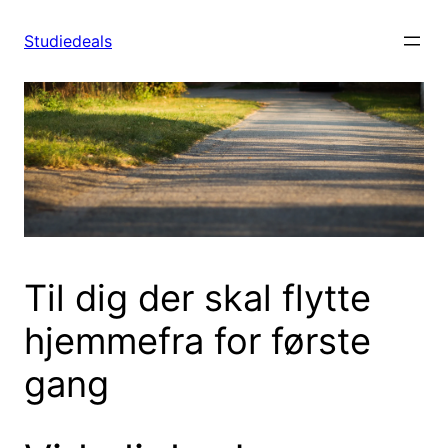
Spring
til
Studiedeals
indhold
Til dig der skal flytte
hjemmefra for første
gang