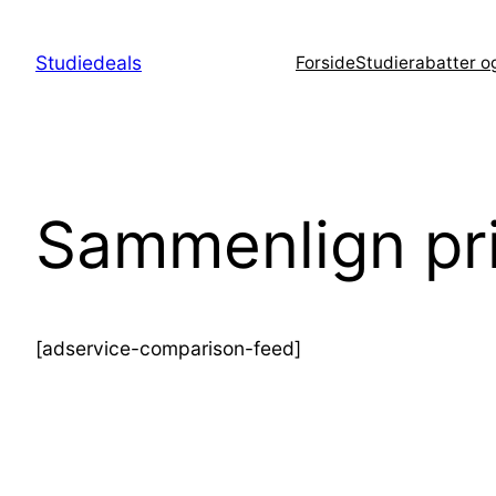
Spring
til
Studiedeals
Forside
Studierabatter o
indhold
Sammenlign pri
[adservice-comparison-feed]