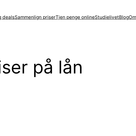
g deals
Sammenlign priser
Tjen penge online
Studielivet
Blog
Om
ser på lån