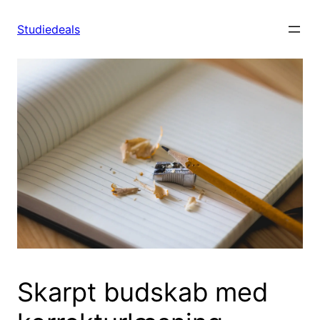
Spring
til
Studiedeals
indhold
Skarpt budskab med