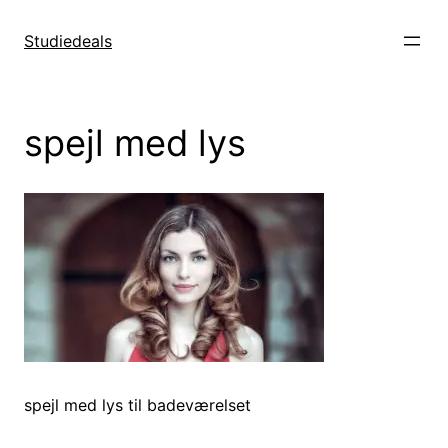
Spring
til
Studiedeals
indhold
spejl med lys
spejl med lys til badeværelset