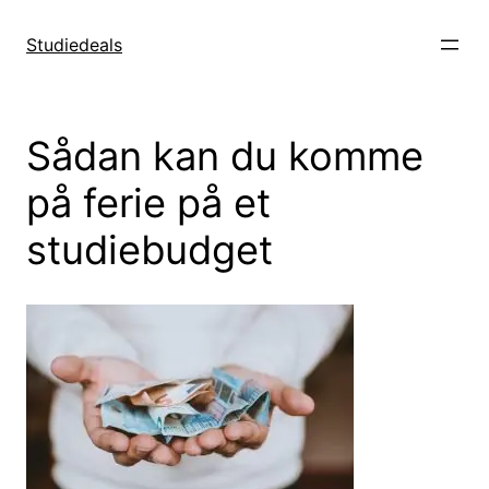
Spring
til
Studiedeals
indhold
Sådan kan du komme
på ferie på et
studiebudget