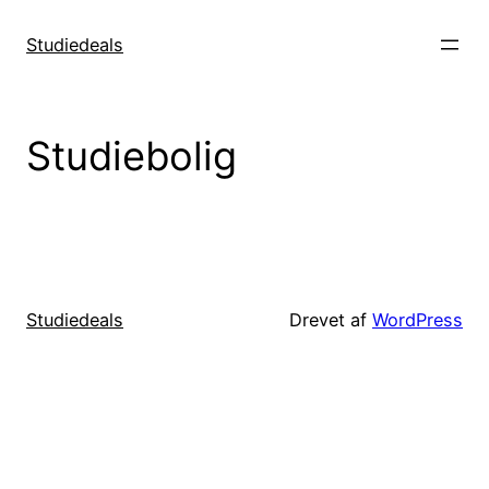
Spring
til
Studiedeals
indhold
Studiebolig
Studiedeals
Drevet af
WordPress