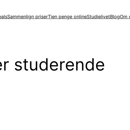
eals
Sammenlign priser
Tjen penge online
Studielivet
Blog
Om 
er studerende