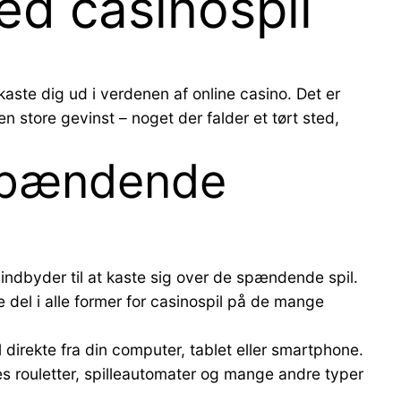
ed casinospil
aste dig ud i verdenen af online casino. Det er
 store gevinst – noget der falder et tørt sted,
 spændende
r indbyder til at kaste sig over de spændende spil.
 del i alle former for casinospil på de mange
l direkte fra din computer, tablet eller smartphone.
es rouletter, spilleautomater og mange andre typer