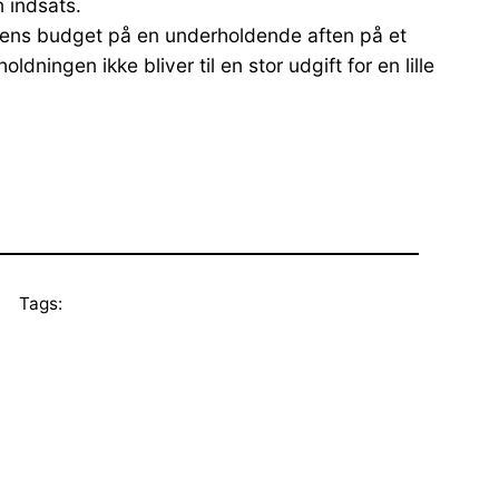
 indsats.
ånedens budget på en underholdende aften på et
dningen ikke bliver til en stor udgift for en lille
Tags: