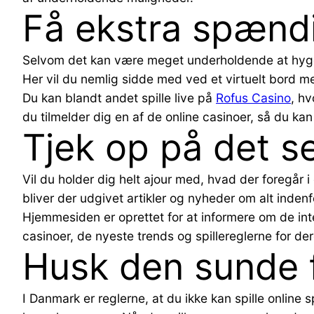
Få ekstra spændi
Selvom det kan være meget underholdende at hygge 
Her vil du nemlig sidde med ved et virtuelt bord med
Du kan blandt andet spille live på
Rofus Casino
, hv
du tilmelder dig en af de online casinoer, så du ka
Tjek op på det s
Vil du holder dig helt ajour med, hvad der foregår
bliver der udgivet artikler og nyheder om alt indenf
Hjemmesiden er oprettet for at informere om de inte
casinoer, de nyeste trends og spillereglerne for der
Husk den sunde 
I Danmark er reglerne, at du ikke kan spille online 