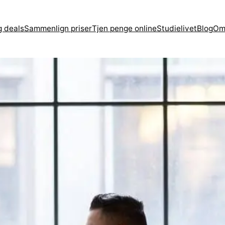
g deals
Sammenlign priser
Tjen penge online
Studielivet
Blog
Om