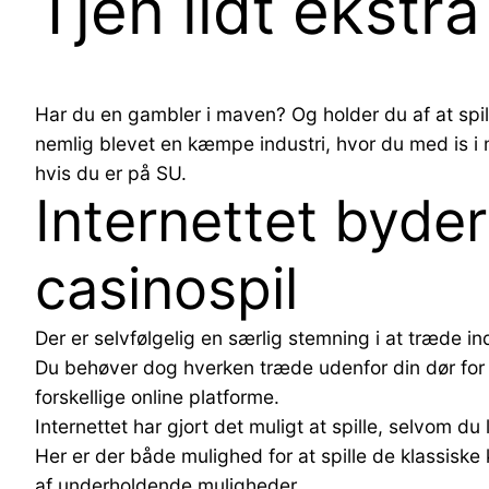
Tjen lidt ekstr
Har du en gambler i maven? Og holder du af at spil
nemlig blevet en kæmpe industri, hvor du med is i m
hvis du er på SU.
Internettet byde
casinospil
Der er selvfølgelig en særlig stemning i at træde in
Du behøver dog hverken træde udenfor din dør for a
forskellige online platforme.
Internettet har gjort det muligt at spille, selvom d
Her er der både mulighed for at spille de klassiske
af underholdende muligheder.