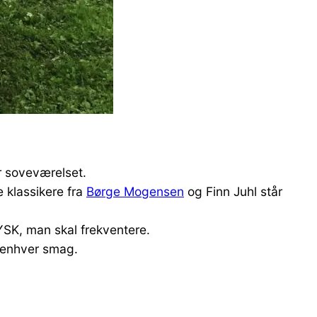
r soveværelset.
 klassikere fra
Børge Mogensen
og Finn Juhl står
JYSK, man skal frekventere.
il enhver smag.