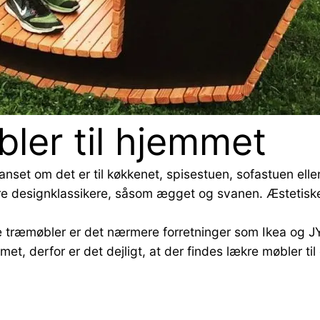
ler til hjemmet
set om det er til køkkenet, spisestuen, sofastuen elle
ore designklassikere, såsom ægget og svanen. Æstetiske
lle træmøbler er det nærmere forretninger som Ikea og 
emmet, derfor er det dejligt, at der findes lækre møbler t