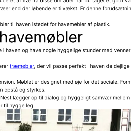
uceret af træ fra disse områder har du taget et godt va
træer end der løbende er tilvækst. Er denne forudsætnin
ler til haven istedet for havemøbler af plastik.
 havemøbler
i haven og have nogle hyggelige stunder med venner og 
erer
træmøbler
, der vil passe perfekt i haven de dejli
ion. Møblet er designet med øje for det sociale. Formå
an opstå og styrkes.
rNest lægger op til dialog og hyggeligt samvær melle
r til hygge leg.