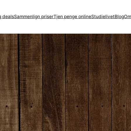
g deals
Sammenlign priser
Tjen penge online
Studielivet
Blog
Om