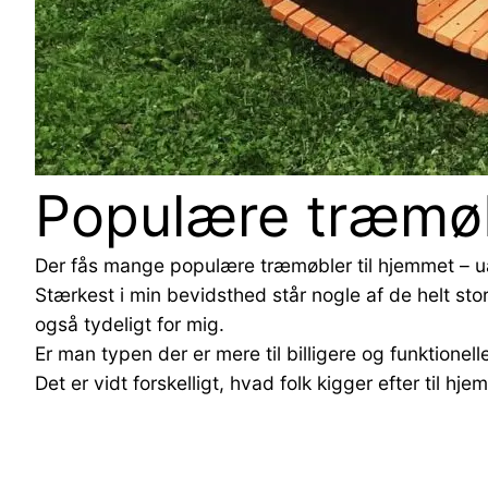
Populære træmøb
Der fås mange populære træmøbler til hjemmet – uan
Stærkest i min bevidsthed står nogle af de helt st
også tydeligt for mig.
Er man typen der er mere til billigere og funktione
Det er vidt forskelligt, hvad folk kigger efter til hj