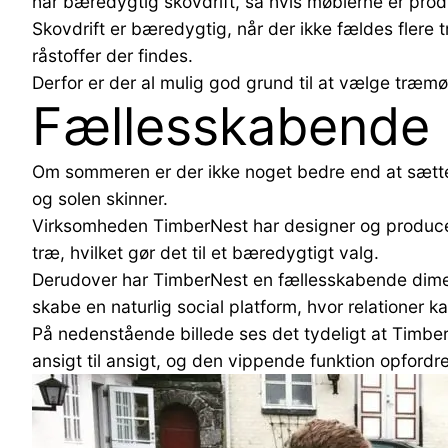
har bæredygtig skovdrift, så hvis møblerne er prod
Skovdrift er bæredygtig, når der ikke fældes flere 
råstoffer der findes.
Derfor er der al mulig god grund til at vælge træmøb
Fællesskabende
Om sommeren er der ikke noget bedre end at sætte 
og solen skinner.
Virksomheden TimberNest har designer og produc
træ, hvilket gør det til et bæredygtigt valg.
Derudover har TimberNest en fællesskabende dimens
skabe en naturlig social platform, hvor relationer k
På nedenstående billede ses det tydeligt at Timbe
ansigt til ansigt, og den vippende funktion opfordre