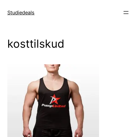
Spring
til
Studiedeals
indhold
kosttilskud