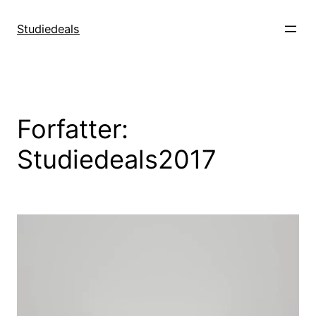
Spring
til
Studiedeals
indhold
Forfatter:
Studiedeals2017