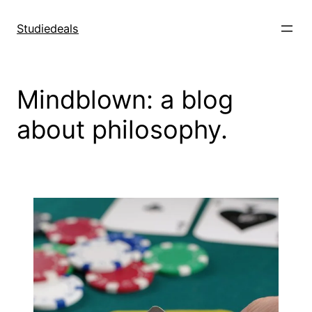
Spring
til
Studiedeals
indhold
Mindblown: a blog
about philosophy.